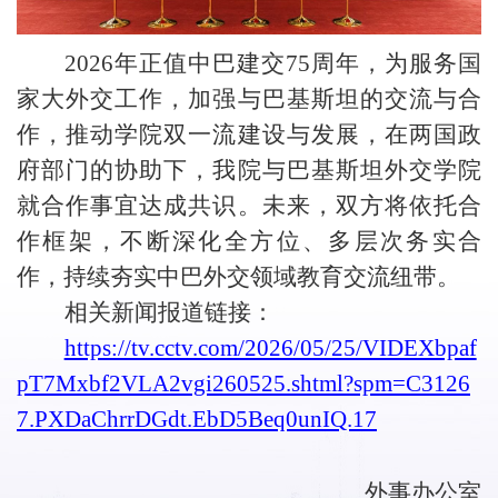
2026
年正值中巴建交
75
周年，为服务国
家大外交工作，加强与巴基斯坦的交流与合
作，推动
学院
双一流建设与发展，在两国政
府部门的协助下，我
院
与巴基斯坦外交学院
就合作事宜达成共识。未来，双方将依托合
作框架，不断深化全方位、多层次务实合
作，持续夯实中巴外交领域教育交流纽带。
相关新闻报道链接：
https://tv.cctv.com/2026/05/25/VIDEXbpaf
pT7Mxbf2VLA2vgi260525.shtml?spm=C3126
7.PXDaChrrDGdt.EbD5Beq0unIQ.17
外事办公室