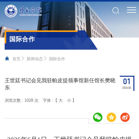
国际合作
首页
新闻动态
国际合作
01
王世廷书记会见我驻帕皮提领事馆新任馆长樊晓
东
2026.06
浏览次数 :
1028 次
字体 :【
大
小
】