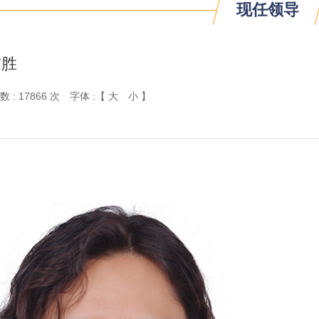
现任领导
吉胜
数 :
17866 次
字体 :【
大
小
】