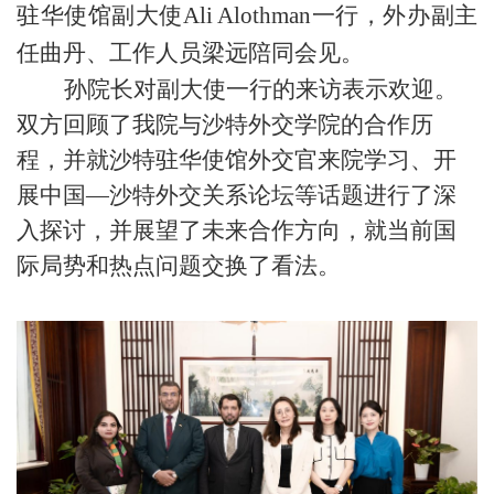
驻华使馆副大使
Ali Alothman
一行
，
外办副主
任曲丹、
工作人员梁远
陪同会见。
孙院长对副大使一行的来访表示欢迎。
双方回顾了我院与沙特外交学院的合作历
程，并就沙特驻华使馆外交官来院学习、开
展中国
—
沙特外交关系论坛等话题进行了深
入探讨，并展望了未来合作方向，就当前国
际局势和热点问题交换了看法。