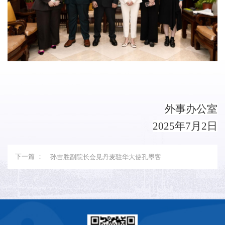
外事办公室
2025年
7
月
2
日
下一篇 ：
孙吉胜副院长会见丹麦驻华大使孔墨客