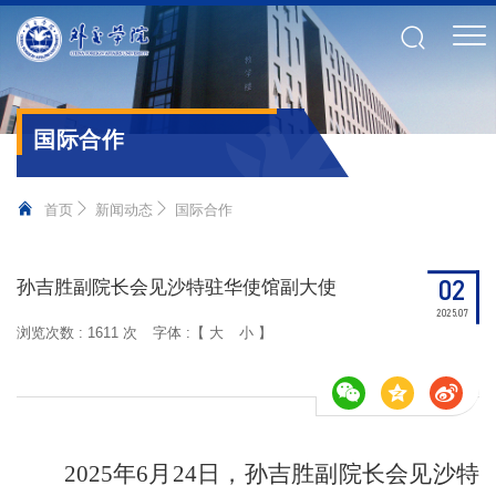
国际合作
首页
新闻动态
国际合作
02
孙吉胜副院长会见沙特驻华使馆副大使
2025.07
浏览次数 :
1611 次
字体 :【
大
小
】
2025年
6
月
2
4日，
孙吉胜副院长
会见
沙特