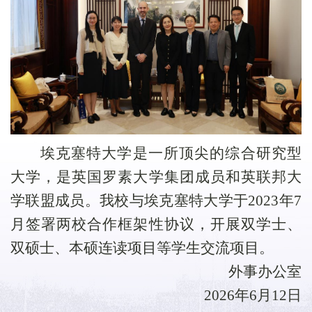
埃克塞特大学是一所顶尖的综合研究型
大学，是英国罗素大学集团成员和英联邦大
学联盟成员。我
校
与埃克塞特大学于
2023
年
7
月签署两校合作框架性协议，
开展双学士、
双硕士
、
本硕连读项目
等学生交流项目
。
外事办公室
2026
年
6
月
12
日