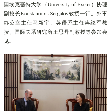
国埃克塞特大学（
University of Exeter
）
协
理
副校长
Konstantinos Sergakis
教授一行。外事
办公室主任马新宇、英语系主任冉继军
教
授
、
国际关系研究所王思丹副教授
等
参加会
见
。