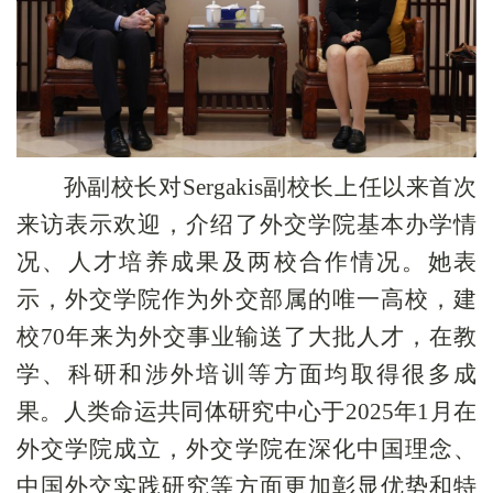
孙副校长
对
Sergakis
副校长
上任以来首次
来访表示欢迎，介绍了外交学院基本办学情
况
、
人才培养成果
及两校合作情况
。她表
示，外交学院
作为外交部属的唯一高校
，建
校
70
年来为外交事业输送了大批人才，在教
学、科研和涉外培训等方面均取得很多成
果。人类命运共同体研究中心于
2025
年
1
月在
外交学院成立，外交学院在深化中国理念、
中国外交实践研究等方面更加彰显优势和特