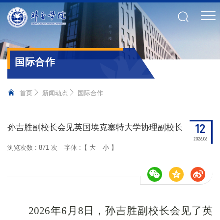
国际合作
首页
新闻动态
国际合作
12
孙吉胜副校长会见英国埃克塞特大学协理副校长
2026.06
浏览次数 :
871 次
字体 :【
大
小
】
202
6
年
6
月
8
日，
孙吉胜副校长
会见了英