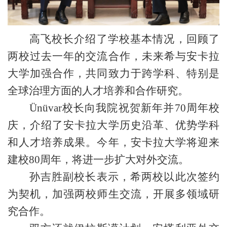
高飞
校
长介绍了学
校
基本情况，回顾了
两校过去一年的交流
合作
，
未来
希与安卡拉
大学
加强合作，
共同致力于
跨
学科
、特别
是
全球治理方面的人才培养和合作研究。
Ünüvar
校长向我院祝贺
新年并
70
周年校
庆，介绍了
安卡拉大学
历史沿革、优势学科
和人才培养成果。
今年，安卡拉大学
将迎来
建校
80
周年，将进一步扩大对外交流。
孙吉胜副
校
长表示，
希两校
以此
次签约
为
契机
，加强两校
师生交流
，
开展多
领域研
究合作。