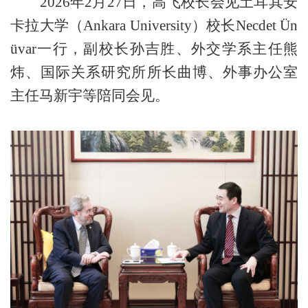
2026
年
2
月
27
日，高飞
校
长会见土耳其安
卡拉大学（
Ankara University
）校长
Necdet Ün
üvar
一行
，
副
校长
孙吉胜、外交学系主任熊
炜、国际关系研究所所长曲博、外事办公室
主任马新宇等陪同会见。