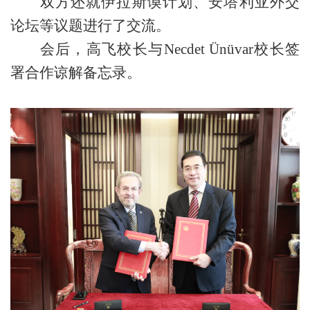
双方还就伊拉斯谟计划、安塔利亚外交
论坛等议题进行了交流。
会后，高飞
校长
与
Necdet Ünüvar
校长签
署合作谅解备忘录。