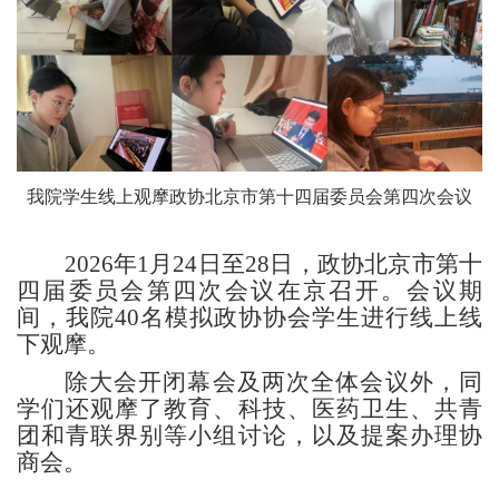
我院学生
线上
观摩
政协北京市第十四届委员会第四次
会议
2026年1月24日至28日，政协北京市第十
四届委员会第四次会议
在京
召开。会议期
间，我院40名模拟政协协会学生
进行
线上线
下观摩。
除
大会
开闭
幕会
及两次全体会议外
，同
学们
还
观摩了教育、科技、医药卫生、共青
团和青联界别
等
小组讨论
，
以及提案办理协
商会。