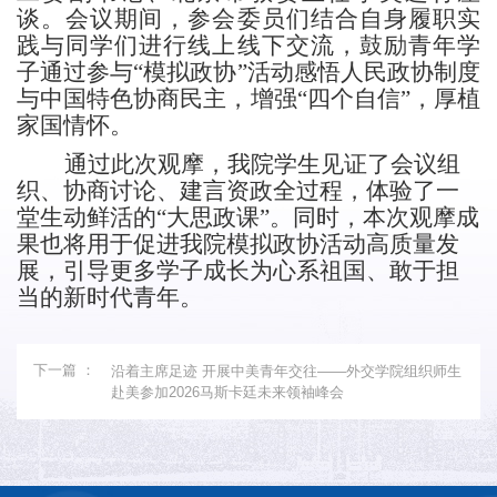
谈。
会议期间，参会
委员们结合自身履职实
践与同学们进行线上线下交流，鼓励青年学
子
通过参与“模拟政协”活动感悟人民政协制度
与中国特色协商民主，增强“四个自信”，厚植
家国情怀。
通过
此次
观摩，我院学生见证了
会议组
织、协商讨论、建言资政全过程，
体验
了
一
堂生动鲜活的
“大思政课”。同时，本次
观摩成
果也将用于促进
我院
模拟政协活动
高质量发
展，
引导更多学子成长为心系祖国、敢于担
当的新时代青年
。
下一篇 ：
沿着主席足迹 开展中美青年交往——外交学院组织师生
赴美参加2026马斯卡廷未来领袖峰会