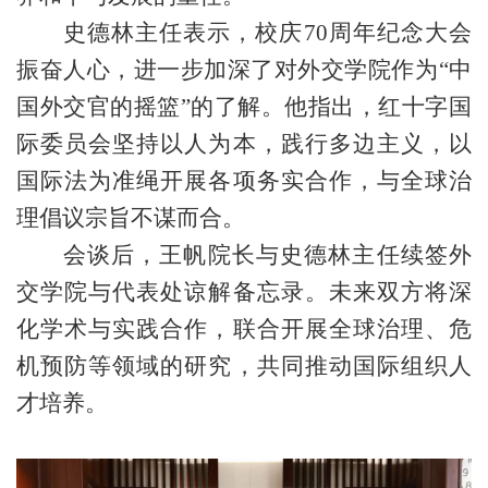
史德林主任
表示，校庆
70
周年纪念大会
振奋人心，
进一步加深了对
外交学院
作为
“
中
国外交官的摇篮
”
的了解。他指出，
红十字国
际委员会坚持以人为本，践行多边主义，以
国际法为准绳开展各项务实合作，与全球治
理倡议宗旨不谋而合。
会谈后，王帆院长与史德林主任续签外
交学院与代表处谅解备忘录
。未来双方将
深
化
学术与实践合作，联合开展全球治理、危
机预防等领域的研究，共同推动国际组织人
才培养。