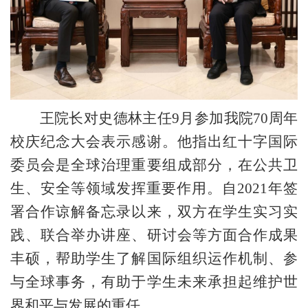
王院长对史德林主任
9
月参加
我
院
70
周年
校庆
纪念大会表示感谢
。他指出
红十字国际
委员会是全球治理重要组成部分，在公共卫
生、安全等领域发挥重要作用。
自
2021
年签
署合作谅解备忘录以来，
双方在学生实习实
践、
联合举办讲座、研讨会
等方面合作成果
丰硕，
帮助学生
了解
国际组织运作机制
、参
与全球事务，
有助于学生未来
承担起维护
世
界
和平
与
发展的重任。