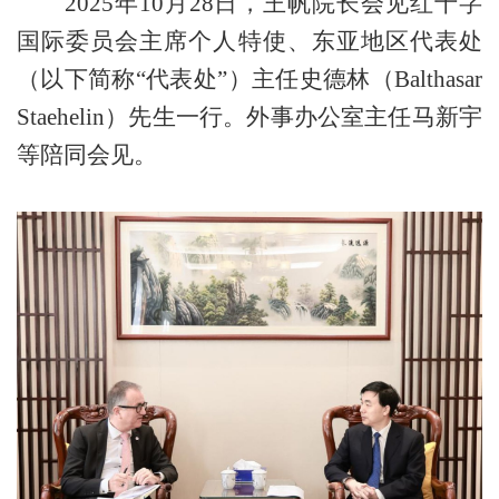
2025
年
10
月
28
日，王帆院长会见红十字
国际委员会主席个人特使、东亚地区代表处
（以下简称
“
代表处
”
）主任史德林（
Balthasar
Staehelin
）先生一行。外事办公室主任马新宇
等陪同会见。