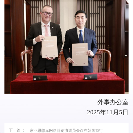
外事办公室
2025
年
11
月
5
日
下一篇 ：
东亚思想库网络特别协调员会议在韩国举行