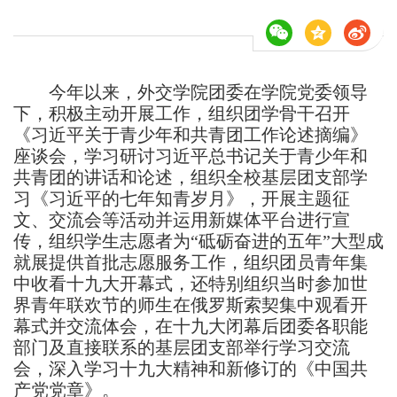
今年以来，外交学院团委在学院党委领导
下，积极主动开展工作，组织团学骨干召开
《习近平关于青少年和共青团工作论述摘编》
座谈会，学习研讨习近平总书记关于青少年和
共青团的讲话和论述，组织全校基层团支部学
习《习近平的七年知青岁月》，开展主题征
文、交流会等活动并运用新媒体平台进行宣
传，组织学生志愿者为“砥砺奋进的五年”大型成
就展提供首批志愿服务工作，组织团员青年集
中收看十九大开幕式，还特别组织当时参加世
界青年联欢节的师生在俄罗斯索契集中观看开
幕式并交流体会，在十九大闭幕后团委各职能
部门及直接联系的基层团支部举行学习交流
会，深入学习十九大精神和新修订的《中国共
产党党章》。