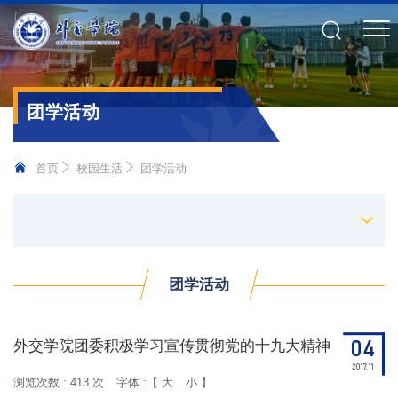
团学活动
首页
校园生活
团学活动
团学活动
04
外交学院团委积极学习宣传贯彻党的十九大精神
2017.11
浏览次数 :
413 次
字体 :【
大
小
】